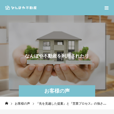
な
ん
ぼ
や
不
動
産
を
利
用
さ
れ
た
リ
ア
ル
な
声
お客様の声
お客様の声
『先を見越した提案』と『営業プロセス』の強さを感じました