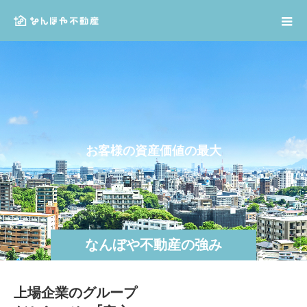
お
客
様
の
資
産
価
値
の
最
⼤
化
と
なんぼや不動産の強み
上場企業のグループ